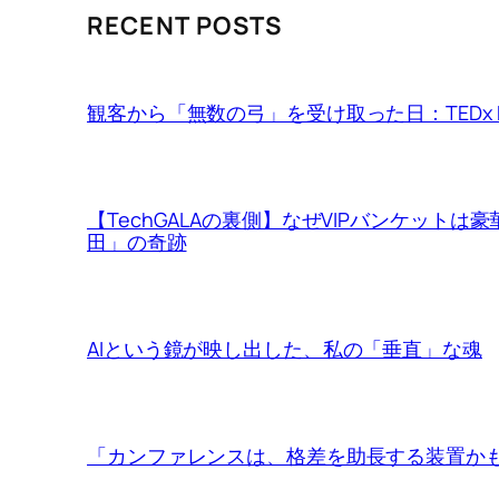
RECENT POSTS
観客から「無数の弓」を受け取った日：TEDx Ma
【TechGALAの裏側】なぜVIPバンケット
田」の奇跡
AIという鏡が映し出した、私の「垂直」な魂
「カンファレンスは、格差を助長する装置か