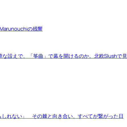
runouchiの残響
は豪華な設えで、「筝曲」で幕を開けるのか。北欧Slush
もしれない」 その棘と向き合い、すべてが繋がった日