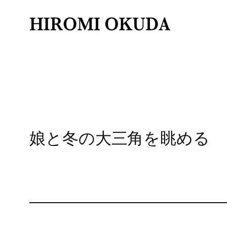
内
容
を
ス
キ
ッ
プ
娘と冬の大三角を眺める