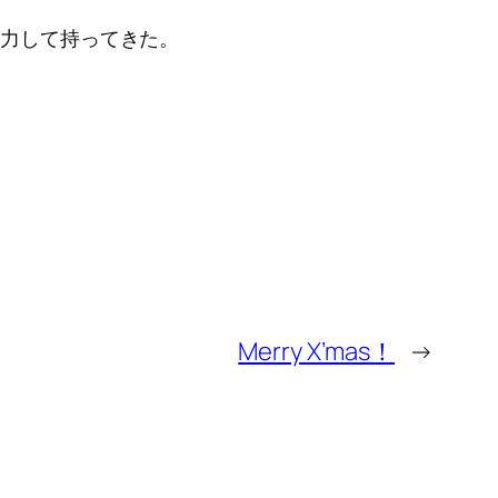
出力して持ってきた。
Merry X’mas！
→