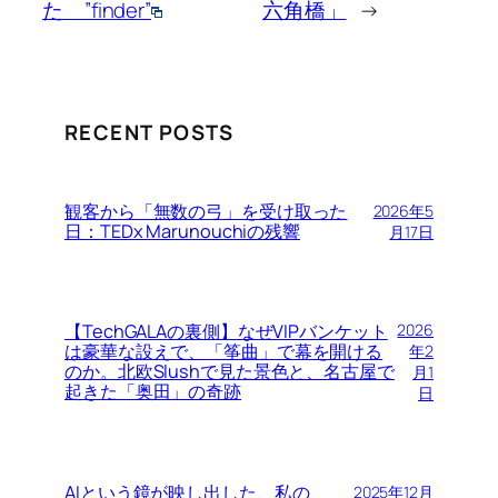
た ”finder”
六角橋」
→
RECENT POSTS
観客から「無数の弓」を受け取った
2026年5
日：TEDx Marunouchiの残響
月17日
【TechGALAの裏側】なぜVIPバンケット
2026
は豪華な設えで、「筝曲」で幕を開ける
年2
のか。北欧Slushで見た景色と、名古屋で
月1
起きた「奥田」の奇跡
日
AIという鏡が映し出した、私の
2025年12月