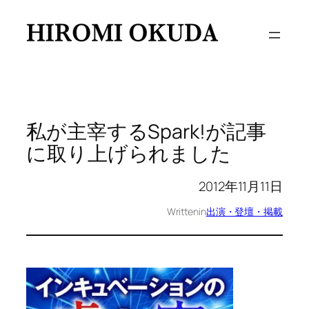
内
容
を
ス
キ
ッ
プ
私が主宰するSpark!が記事
に取り上げられました
2012年11月11日
Written
in
出演・登壇・掲載