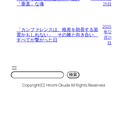
「垂直」な魂
25日
2025
「カンファレンスは、格差を助長する装
年12
置かもしれない」 その棘と向き合い、
月21
すべてが繋がった日
日
検
検索
索
Copyright(C) Hiromi Okuda All Rights Reserved.