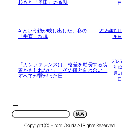
起きた「奥田」の奇跡
日
AIという鏡が映し出した、私の
2025年12月
「垂直」な魂
25日
2025
「カンファレンスは、格差を助長する装
年12
置かもしれない」 その棘と向き合い、
月21
すべてが繋がった日
日
検
検索
索
Copyright(C) Hiromi Okuda All Rights Reserved.