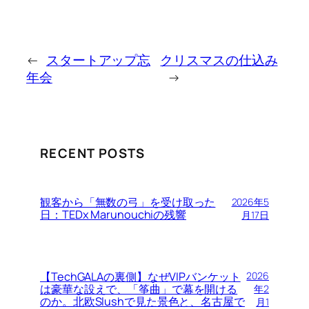
←
スタートアップ忘
クリスマスの仕込み
年会
→
RECENT POSTS
観客から「無数の弓」を受け取った
2026年5
日：TEDx Marunouchiの残響
月17日
【TechGALAの裏側】なぜVIPバンケット
2026
は豪華な設えで、「筝曲」で幕を開ける
年2
のか。北欧Slushで見た景色と、名古屋で
月1