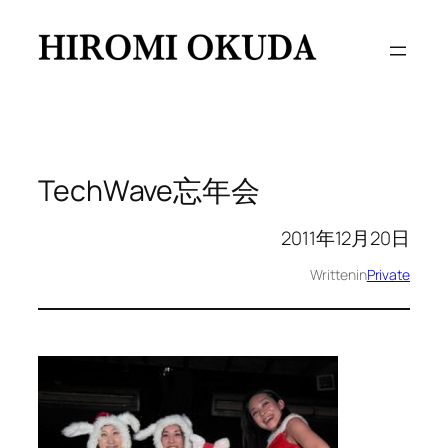
内
容
を
ス
キ
ッ
プ
TechWave忘年会
2011年12月20日
Written
in
Private