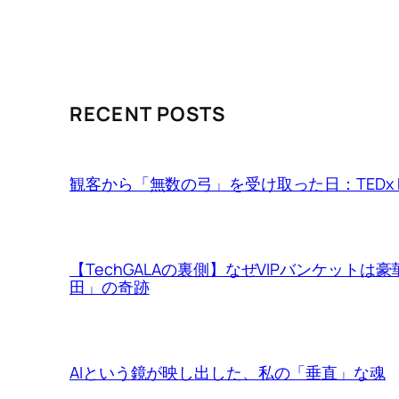
RECENT POSTS
観客から「無数の弓」を受け取った日：TEDx Ma
【TechGALAの裏側】なぜVIPバンケット
田」の奇跡
AIという鏡が映し出した、私の「垂直」な魂