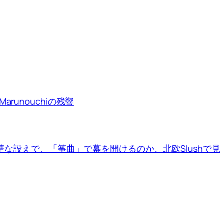
runouchiの残響
は豪華な設えで、「筝曲」で幕を開けるのか。北欧Slush