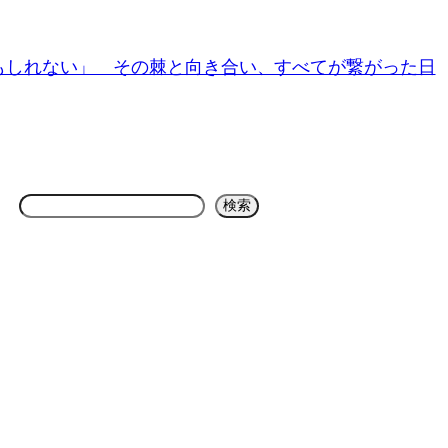
もしれない」 その棘と向き合い、すべてが繋がった日
検
検索
索