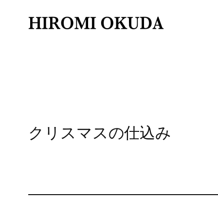
内
容
を
ス
キ
ッ
プ
クリスマスの仕込み