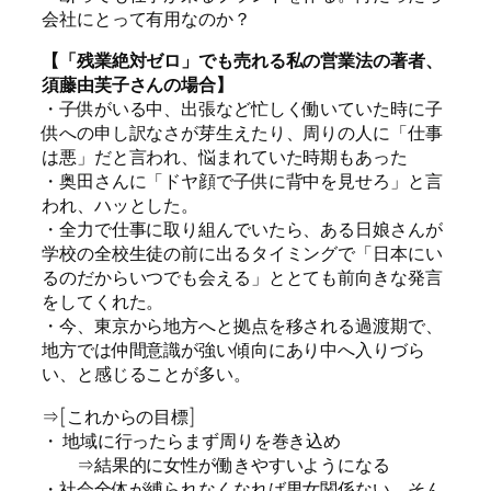
会社にとって有用なのか？
【「残業絶対ゼロ」でも売れる私の営業法の著者、
須藤由芙子さんの場合】
・子供がいる中、出張など忙しく働いていた時に子
供への申し訳なさが芽生えたり、周りの人に「仕事
は悪」だと言われ、悩まれていた時期もあった
・奥田さんに「ドヤ顔で子供に背中を見せろ」と言
われ、ハッとした。
・全力で仕事に取り組んでいたら、ある日娘さんが
学校の全校生徒の前に出るタイミングで「日本にい
るのだからいつでも会える」ととても前向きな発言
をしてくれた。
・今、東京から地方へと拠点を移される過渡期で、
地方では仲間意識が強い傾向にあり中へ入りづら
い、と感じることが多い。
⇒[これからの目標]
・ 地域に行ったらまず周りを巻き込め
⇒結果的に女性が働きやすいようになる
・社会全体が縛られなくなれば男女関係ない。そん