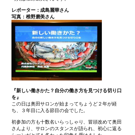
レポーター：成島麗華さん
写真：椎野磨美さん
『新しい働きかた？自分の働き方を見つける切り口
を』
この日は奥田サロンが始まってちょうど２年が経
ち、３年目に入る節目の会でした。
初参加の方も十数名いらっしゃり、冒頭改めて奥田
さんより、サロンのスタンスが語られ、初心に返る
シーンがとても多かった印象を受けました。