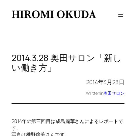
内
容
を
ス
キ
ッ
プ
2014.3.28 奥田サロン「新し
い働き方」
2014年3月28日
Written
in
奥田サロン
2014年の第三回目は成島麗華さんによるレポートで
す。
写真は椎野磨美さんです。