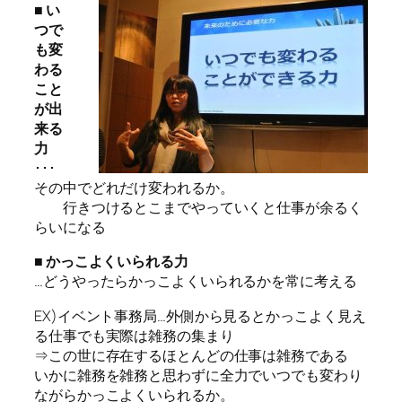
■ い
つで
も変
わる
こと
が出
来る
力
･･･
その中でどれだけ変われるか。
行きつけるとこまでやっていくと仕事が余るく
らいになる
■ かっこよくいられる力
…どうやったらかっこよくいられるかを常に考える
EX)イベント事務局…外側から見るとかっこよく見え
る仕事でも実際は雑務の集まり
⇒この世に存在するほとんどの仕事は雑務である
いかに雑務を雑務と思わずに全力でいつでも変わり
ながらかっこよくいられるか。