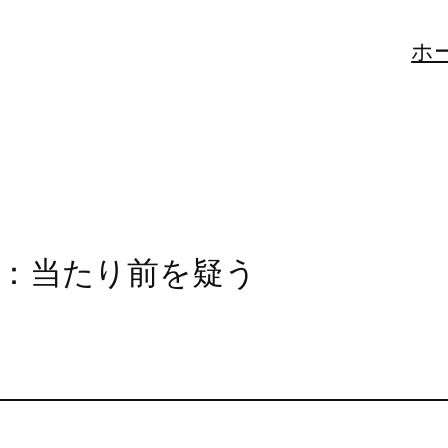
ホ
：当たり前を疑う