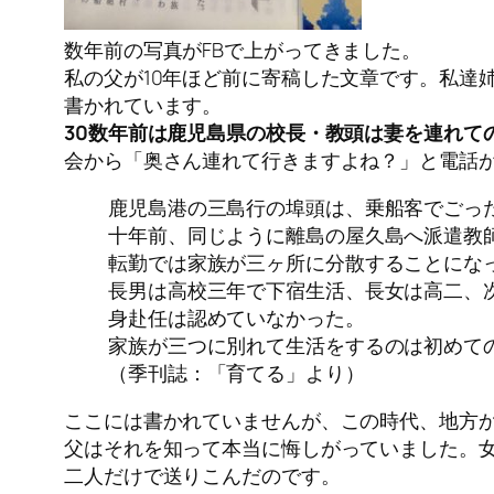
数年前の写真がFBで上がってきました。
私の父が10年ほど前に寄稿した文章です。私達
書かれています。
30数年前は鹿児島県の校長・教頭は妻を連れて
会から「奥さん連れて行きますよね？」と電話
鹿児島港の三島行の埠頭は、乗船客でごっ
十年前、同じように離島の屋久島へ派遣教
転勤では家族が三ヶ所に分散することにな
長男は高校三年で下宿生活、長女は高二、
身赴任は認めていなかった。
家族が三つに別れて生活をするのは初めて
（季刊誌：「育てる」より）
ここには書かれていませんが、この時代、地方
父はそれを知って本当に悔しがっていました。
二人だけで送りこんだのです。