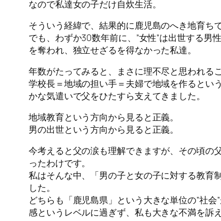
なので私達女の子だけ自炊生活。
そういう経緯で、結果的に鹿児島のへき地育ち
でも、わずか30数年前に、”女性”は出世する
を奪われ、独立せざるを得なかった私達。
年数がたってみると、まさに理不尽と思われる
学校長＝地域の担い手＝夫婦で地域を作るとい
かな気遣いで父をひたすら支えてきました。
地域教育という方向から見ると正義。
男の出世という方向から見ると正義。
今考えると父の涙も理解できますが、その頃の
ったわけです。
私はそんな中、「男の子と女の子に対する教育
した。
どちらも「鹿児島県」という大きな単位の”社会
感というレベルに過ぎず、私も大きな不満を訴