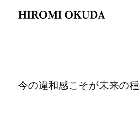
内
容
を
ス
キ
ッ
プ
今の違和感こそが未来の種