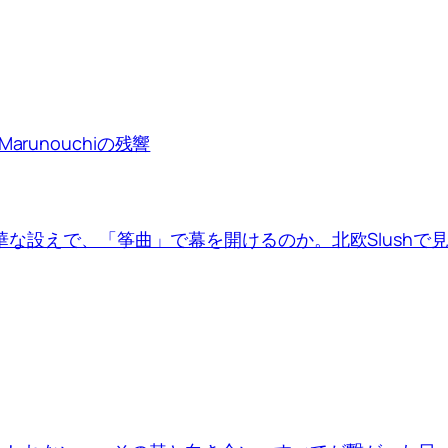
runouchiの残響
は豪華な設えで、「筝曲」で幕を開けるのか。北欧Slush